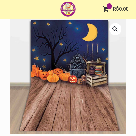
0
R$
0.00