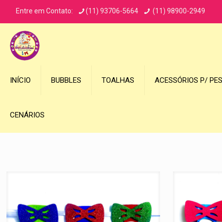
Entre em Contato:
(11) 93706-5664
(11) 98900-2949
INÍCIO
BUBBLES
TOALHAS
ACESSÓRIOS P/ PE
CENÁRIOS