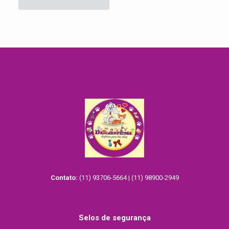
era:
é:
R$379.39.
R$341.90.
Contato:
(11) 93706-5664 | (11) 98900-2949
Selos de segurança