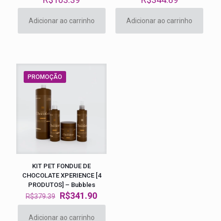
Adicionar ao carrinho
Adicionar ao carrinho
PROMOÇÃO
KIT PET FONDUE DE
CHOCOLATE XPERIENCE [4
PRODUTOS] – Bubbles
O
O
R$
341.90
R$
379.39
preço
preço
original
atual
Adicionar ao carrinho