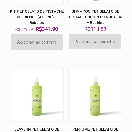
KIT PET GELATO DE PISTACHE
SHAMPOO PET GELATO DE
XPERIENCE (4 ITENS) –
PISTACHE 1L XPERIENCE (1:4)
Bubbles
– Bubbles
O
O
R$
341.90
R$
114.89
R$
379.39
preço
preço
original
atual
Adicionar ao carrinho
Adicionar ao carrinho
era:
é:
R$379.39.
R$341.90.
LEAVE-IN PET GELATO DE
PERFUME PET GELATO DE