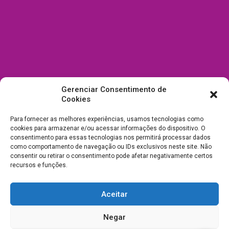
Gerenciar Consentimento de
Cookies
Para fornecer as melhores experiências, usamos tecnologias como
cookies para armazenar e/ou acessar informações do dispositivo. O
consentimento para essas tecnologias nos permitirá processar dados
como comportamento de navegação ou IDs exclusivos neste site. Não
consentir ou retirar o consentimento pode afetar negativamente certos
recursos e funções.
Aceitar
Todos Direitos Reservados a Drica Enfeites Pet Shop - CNPJ:
Negar
03.238.240/0001-39 -
Desenvolvimento e Suporte