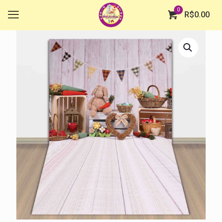
0
R$
0.00