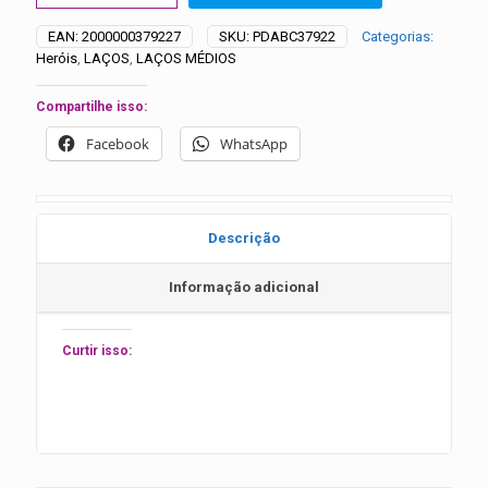
Heroínas
-
EAN:
2000000379227
SKU:
PDABC37922
Categorias:
20
Heróis
,
LAÇOS
,
LAÇOS MÉDIOS
unidades
quantidade
Compartilhe isso:
Facebook
WhatsApp
Descrição
Informação adicional
Curtir isso: