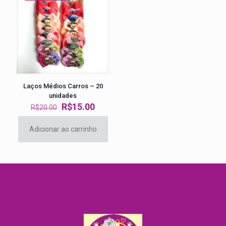
Laços Médios Carros – 20
unidades
O
O
R$
15.00
R$
20.00
preço
preço
original
atual
Adicionar ao carrinho
era:
é:
R$20.00.
R$15.00.