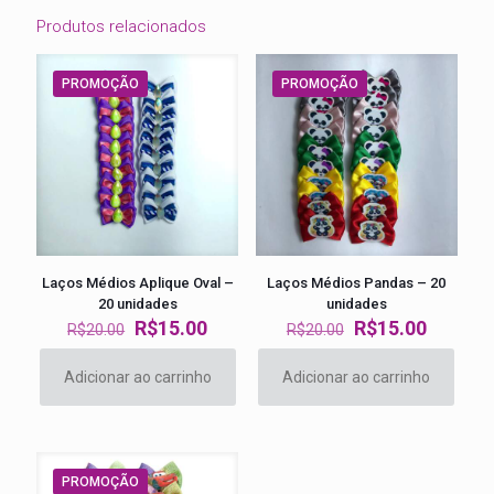
Produtos relacionados
PROMOÇÃO
PROMOÇÃO
Laços Médios Aplique Oval –
Laços Médios Pandas – 20
20 unidades
unidades
O
O
O
O
R$
15.00
R$
15.00
R$
20.00
R$
20.00
preço
preço
preço
preço
original
atual
original
atual
Adicionar ao carrinho
Adicionar ao carrinho
era:
é:
era:
é:
R$20.00.
R$15.00.
R$20.00.
R$15.00
PROMOÇÃO