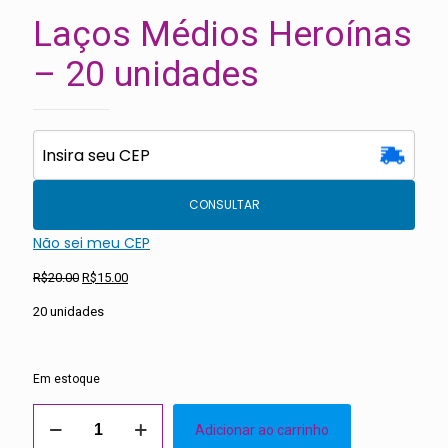
Laços Médios Heroínas
– 20 unidades
CONSULTAR
Não sei meu CEP
O
O
R$
20.00
R$
15.00
preço
preço
20 unidades
original
atual
era:
é:
R$20.00.
R$15.00.
Em estoque
Laços
Adicionar ao carrinho
Médios