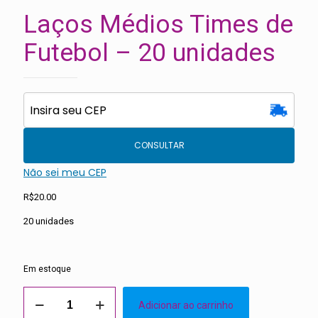
Laços Médios Times de
Futebol – 20 unidades
CONSULTAR
Não sei meu CEP
R$
20.00
20 unidades
Em estoque
Laços
Adicionar ao carrinho
Médios