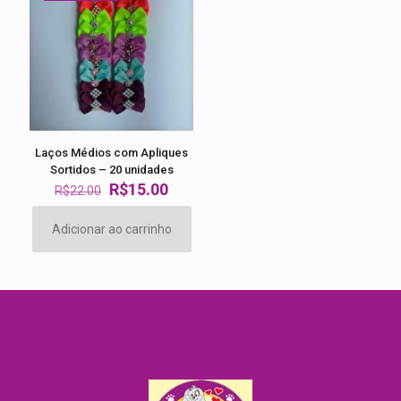
Laços Médios com Apliques
Sortidos – 20 unidades
O
O
R$
15.00
R$
22.00
preço
preço
original
atual
Adicionar ao carrinho
era:
é:
R$22.00.
R$15.00.