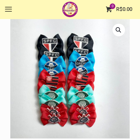
0
R$
0.00