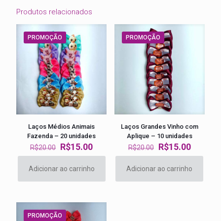
Produtos relacionados
PROMOÇÃO
PROMOÇÃO
Laços Médios Animais
Laços Grandes Vinho com
Fazenda – 20 unidades
Aplique – 10 unidades
O
O
O
O
R$
15.00
R$
15.00
R$
20.00
R$
20.00
preço
preço
preço
preço
original
atual
original
atual
Adicionar ao carrinho
Adicionar ao carrinho
era:
é:
era:
é:
R$20.00.
R$15.00.
R$20.00.
R$15.00
PROMOÇÃO