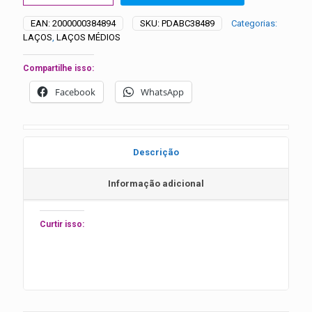
Times
de
EAN:
2000000384894
SKU:
PDABC38489
Categorias:
Futebol
LAÇOS
,
LAÇOS MÉDIOS
-
20
unidades
Compartilhe isso:
quantidade
Facebook
WhatsApp
Descrição
Informação adicional
Curtir isso: