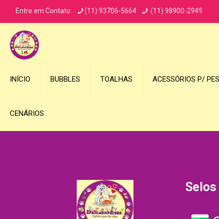
Entre em Contato:
(11) 93706-5664
(11) 98900-2949
INÍCIO
BUBBLES
TOALHAS
ACESSÓRIOS P/ PE
CENÁRIOS
Selos