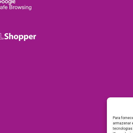
Para fornec
armazenar e
tecnologias