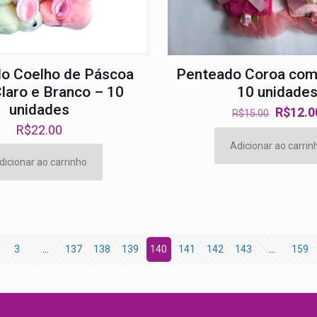
o Coelho de Páscoa
Penteado Coroa com
laro e Branco – 10
10 unidade
unidades
O
R$
12.0
R$
15.00
preço
R$
22.00
original
Adicionar ao carrin
dicionar ao carrinho
era:
R$15.0
3
…
137
138
139
140
141
142
143
…
159