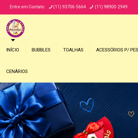
Entre em Contato:
(11) 93706-5664
(11) 98900-2949
INÍCIO
BUBBLES
TOALHAS
ACESSÓRIOS P/ PE
CENÁRIOS