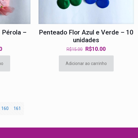
 Pérola –
Penteado Flor Azul e Verde – 10
s
unidades
O
O
O
0
R$
10.00
R$
15.00
preço
preço
preço
atual
original
atual
ho
Adicionar ao carrinho
é:
era:
é:
0.
R$12.00.
R$15.00.
R$10.00.
160
161