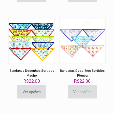
produto
produto
tem
tem
várias
várias
variantes.
variantes.
As
As
opções
opções
podem
podem
ser
ser
escolhidas
escolhidas
na
na
página
página
do
do
produto
produto
Bandanas Desenhos Sortidos
Bandanas Desenhos Sortidos
Macho
Fêmea
R$
22.00
R$
22.00
Ver opções
Ver opções
Este
Este
produto
produto
tem
tem
várias
várias
variantes.
variantes.