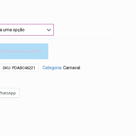
00
s
00
Adicionar ao carrinho
Categoria:
Carnaval
SKU:
PDABC46221
hatsApp