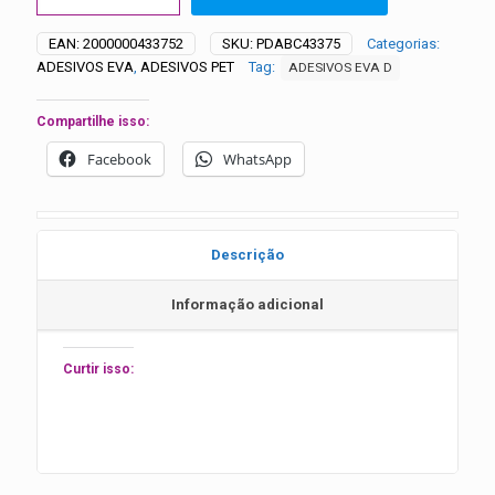
Watch
Masculino
EAN:
2000000433752
SKU:
PDABC43375
Categorias:
-
ADESIVOS EVA
,
ADESIVOS PET
Tag:
ADESIVOS EVA D
20
unidades
quantidade
Compartilhe isso:
Facebook
WhatsApp
Descrição
Informação adicional
Curtir isso: