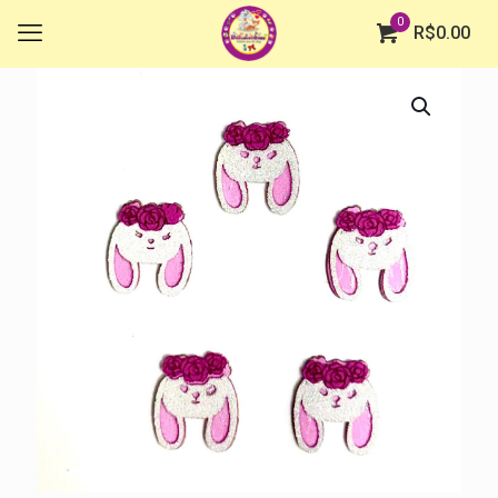
0
R$
0.00