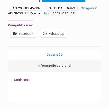
Chapéu
Rosas
EAN:
2000000469997
SKU:
PDABC46999
Categorias:
-
ADESIVOS PET
,
Páscoa
Tag:
ADESIVOS EVA D
25
unidades
quantidade
Compartilhe isso:
Facebook
WhatsApp
Descrição
Informação adicional
Curtir isso: