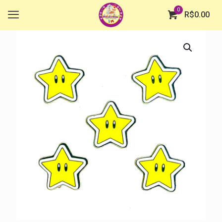
0
R$
0.00