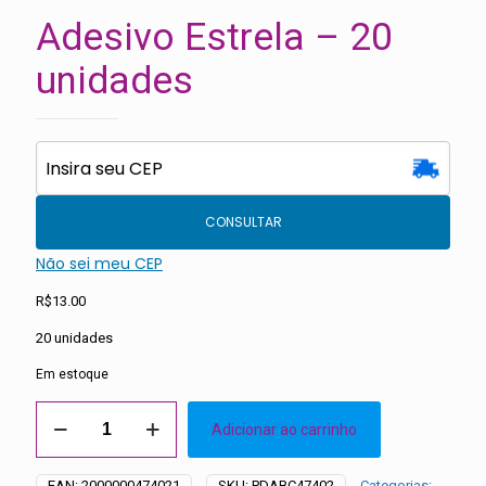
Adesivo Estrela – 20
unidades
CONSULTAR
Não sei meu CEP
R$
13.00
20 unidades
Em estoque
Adesivo
Adicionar ao carrinho
Estrela
-
20
EAN:
2000000474021
SKU:
PDABC47402
Categorias: