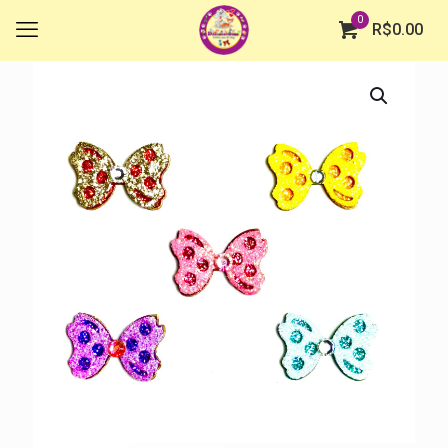
0
R$
0.00