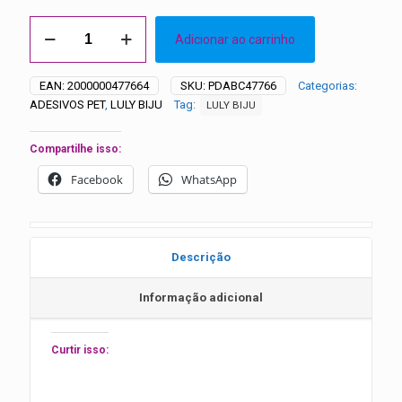
Adesivo
Adicionar ao carrinho
Laço
Vasado
Luly
EAN:
2000000477664
SKU:
PDABC47766
Categorias:
Biju
ADESIVOS PET
,
LULY BIJU
Tag:
LULY BIJU
-
20
unidades
Compartilhe isso:
quantidade
Facebook
WhatsApp
Descrição
Informação adicional
Curtir isso: