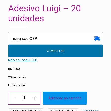
Adesivo Luigi – 20
unidades
CONSULTAR
Não sei meu CEP
R$
13.00
20 unidades
Em estoque
Adesivo
Adicionar ao carrinho
Luigi
-
20
EAN:
2000000474168
SKU:
PDABC47416
Categorias: