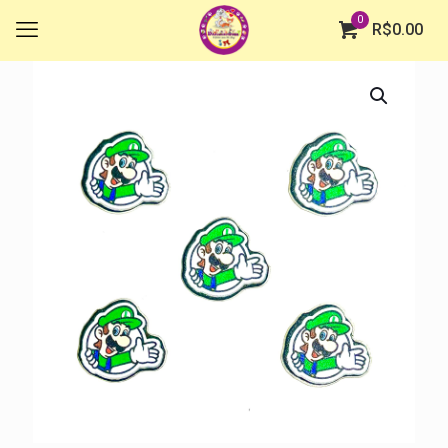
0
R$
0.00