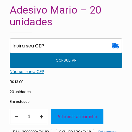
Adesivo Mario – 20
unidades
CONSULTAR
Não sei meu CEP
R$
13.00
20 unidades
Em estoque
Adesivo
Adicionar ao carrinho
Mario
-
20
EAN:
2000000474182
SKU:
PDABC47418
Categorias: