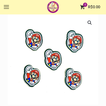
0
R$
0.00