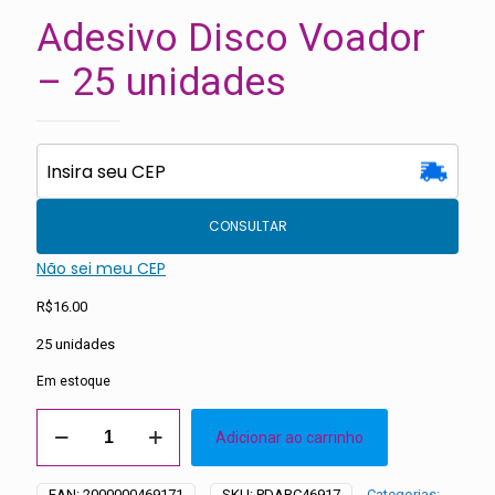
Adesivo Disco Voador
– 25 unidades
CONSULTAR
Não sei meu CEP
R$
16.00
25 unidades
Em estoque
Adesivo
Adicionar ao carrinho
Disco
Voador
-
EAN:
2000000469171
SKU:
PDABC46917
Categorias: