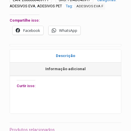
25
ADESIVOS EVA
,
ADESIVOS PET
Tag:
ADESIVOS EVA F
unidades
quantidade
Compartilhe isso:
Facebook
WhatsApp
Descrição
Informação adicional
Curtir isso:
Produtos relacionados