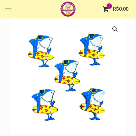
0
R$
0.00