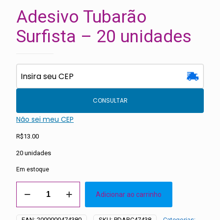
Adesivo Tubarão
Surfista – 20 unidades
CONSULTAR
Não sei meu CEP
R$
13.00
20 unidades
Em estoque
Adesivo
Adicionar ao carrinho
Tubarão
Surfista
-
EAN:
2000000474380
SKU:
PDABC47438
Categorias: