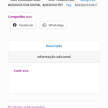
20
ADESIVOS EVA DIGITAL
,
ADESIVOS PET
Tag:
ADESIVOS EVA F
unidades
quantidade
Compartilhe isso:
Facebook
WhatsApp
Descrição
Informação adicional
Curtir isso:
Produtos relacionados