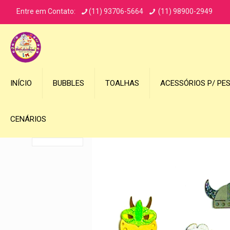
Entre em Contato:
(11) 93706-5664
(11) 98900-2949
INÍCIO
BUBBLES
TOALHAS
ACESSÓRIOS P/ PE
CENÁRIOS