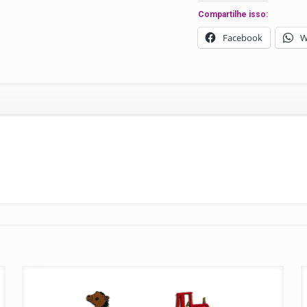
30
Compartilhe isso:
unidades
Facebook
W
quantidade