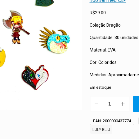
Não sei meu CEP
R$
29.00
Coleção Dragão
Quantidade: 30 unidades 
Material: EVA
Cor: Coloridos
Medidas: Aproximadamen
Em estoque
Adesivos
Coleção
Dragão
EAN:
2000000437774
Luly
LULY BIJU
Biju
-