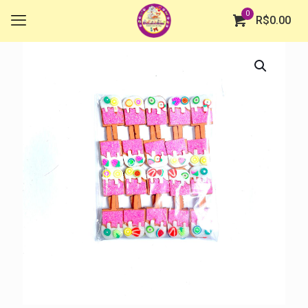
0
R$
0.00