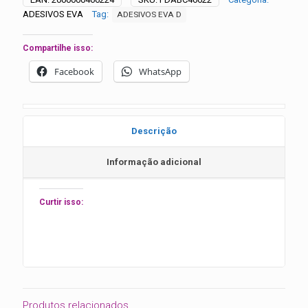
unidades
ADESIVOS EVA
Tag:
ADESIVOS EVA D
quantidade
Compartilhe isso:
Facebook
WhatsApp
Descrição
Informação adicional
Curtir isso:
Produtos relacionados