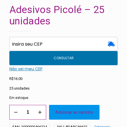
Adesivos Picolé – 25
unidades
CONSULTAR
Não sei meu CEP
R$
16.00
25 unidades
Em estoque
Adesivos
Adicionar ao carrinho
Picolé
-
25
EAN:
2000000466224
SKU:
PDABC46622
Categoria: