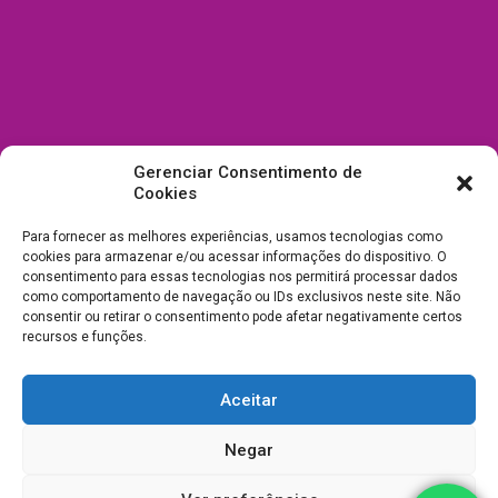
Gerenciar Consentimento de
Cookies
Para fornecer as melhores experiências, usamos tecnologias como
cookies para armazenar e/ou acessar informações do dispositivo. O
consentimento para essas tecnologias nos permitirá processar dados
como comportamento de navegação ou IDs exclusivos neste site. Não
consentir ou retirar o consentimento pode afetar negativamente certos
recursos e funções.
Aceitar
Todos Direitos Reservados a Drica Enfeites Pet Shop - CNPJ:
Negar
03.238.240/0001-39 -
Desenvolvimento e Suporte