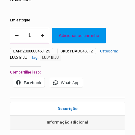
Em estoque
Adesivos
Adicionar ao carrinho
Presilha
Pom
Pom
EAN:
2000000453125
SKU:
PDABC45312
Categoria:
Luly
LULY BIJU
Tag:
LULY BIJU
Biju
-
20
Compartilhe isso:
unidades
quantidade
Facebook
WhatsApp
Descrição
Informação adicional