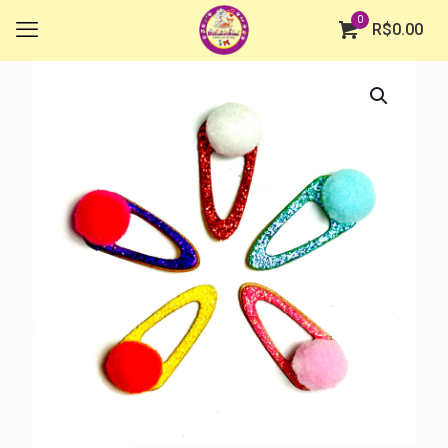
0
R$
0.00