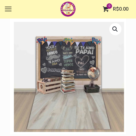
0
R$
0.00