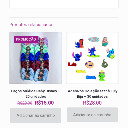
Produtos relacionados
PROMOÇÃO
Laços Médios Baby Disney –
Adesivos Coleção Stitch Luly
20 unidades
Biju – 30 unidades
O
O
R$
15.00
R$
28.00
R$
20.00
preço
preço
original
atual
Adicionar ao carrinho
Adicionar ao carrinho
era:
é:
R$20.00.
R$15.00.