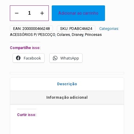
Colar
Adicionar ao carrinho
Princesas
-
5
EAN:
2000000466248
SKU:
PDABC46624
Categorias:
unidades
ACESSÓRIOS P/ PESCOÇO
,
Colares
,
Disney
,
Princesas
quantidade
Compartilhe isso:
Facebook
WhatsApp
Descrição
Informação adicional
Curtir isso: