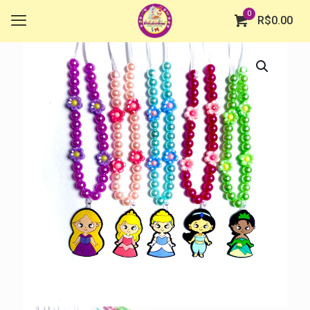
0
R$
0.00