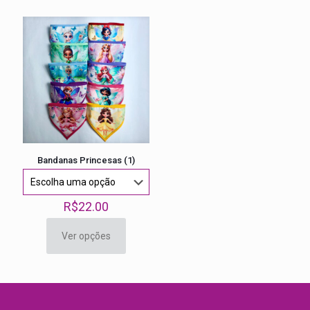
Bandanas Princesas (1)
R$
22.00
Ver opções
Este
produto
tem
várias
variantes.
As