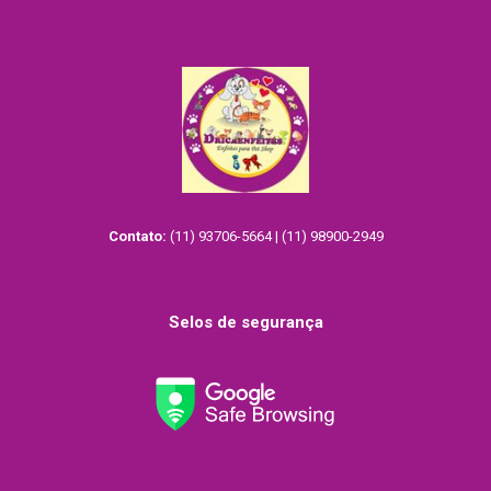
opções
podem
ser
escolhidas
na
página
do
produto
Contato:
(11) 93706-5664 | (11) 98900-2949
Selos de segurança