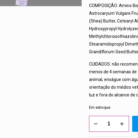
COMPOSIÇÃO: Amino Bispr
Astrocaryum Vulgare Frui
(Shea) Butter, Cetearyl A
Hydroxypropyl Hydrolyzed
Methylchloroisothiazolin
Stearamidopropyl Dimet
Grandiflorum Seed Butter
CUIDADOS: não recomend
menos de 4 semanas de v
animal, enxágue com água
orientação do médico vete
luz e fora do alcance de 
Em estoque
CREME
PET
DESEMBARAÇADOR