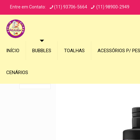
Entre em Contato:
(11) 93706-5664
(11) 98900-2949
INÍCIO
BUBBLES
TOALHAS
ACESSÓRIOS P/ PE
CENÁRIOS