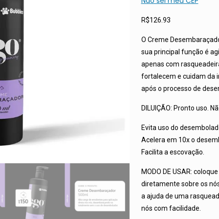
Não sei meu CEP
R$
126.93
O Creme Desembaraçador 
sua principal função é ag
apenas com rasqueadeira
fortalecem e cuidam da i
após o processo de des
DILUIÇÃO: Pronto uso. Não
Evita uso do desembolad
Acelera em 10x o desem
Facilita a escovação.
MODO DE USAR: coloque a
diretamente sobre os n
a ajuda de uma rasquead
nós com facilidade.