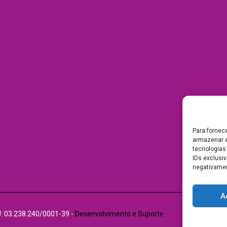
Para fornec
armazenar e
tecnologias
IDs exclusiv
negativamen
A
J: 03.238.240/0001-39 -
Desenvolvimento e Suporte