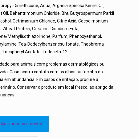
opyl Dimethicone, Aqua, Argania Spinosa Kernel Oil,
t Oil, Behentrimonium Chloride, Bht, Butyrospermum Parkii
lcohol, Cetrimonium Chloride, Citric Acid, Cocodimonium
 Wheat Protein, Creatine, Disodium Edta,
one/Methylisothiazolinone, Parfum, Phenoxyethanol,
hylamine, Tea-Dodecylbenzenesulfonate, Theobroma
, Tocopheryl Acetate, Trideceth-12.
ado para animais com problemas dermatológicos ou
ida. Caso ocorra contato com os olhos ou focinho do
 em abundância. Em casos de irritação, procure a
rinário. Conservar o produto em local fresco, ao abrigo da
crianças.
Adicionar ao carrinho