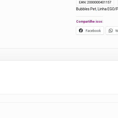
EAN:
2000000401157
EGO
Bubbles Pet
,
Linha EGO/
500ML
-
Compartilhe isso:
Bubbles
quantidade
Facebook
W