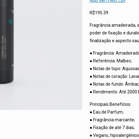
Não sei meu CEP
R$
195.39
Fragrância amadeirada, a
poder de fixação e durabi
finalização e aspecto sau
● Fragrância: Amadeirado
● Referência: Malbec;
● Notas de topo: Aquosa
● Notas de coração: Lavan
● Notas de fundo: Âmbar
● Rendimento: Até 2000 b
Principais Benefícios:
● Eau de Parfum;
● Fragrância marcante;
● Fixação de até 7 dias;
● Vegano, hipoalergênico 