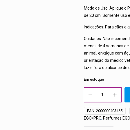
Modo de Uso: Aplique o P
de 20 cm. Somente uso e
Indicações: Para cães e g
Cuidados: Não recomend
menos de 4 semanas de v
animal, enxágue com água
orientação do médico vete
luz e fora do alcance de 
Em estoque
PERFUME
PET
ULTRA
EAN:
2000000403465
PRO
EGO/PRO
,
Perfumes EG
(EGO)
500ML