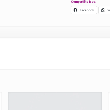
Compartilhe isso:
-
Bubbles
Facebook
W
quantidade