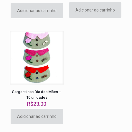
preço
preço
original
atual
Adicionar ao carrinho
Adicionar ao carrinho
era:
é:
R$23.00.
R$20.00.
Gargantilhas Dia das Mães –
10 unidades
R$
23.00
Adicionar ao carrinho