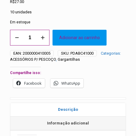
R$
27.00
10 unidades
Em estoque
Gargantilhas
Adicionar ao carrinho
Cetim
com
Aplique
EAN:
2000000410005
SKU:
PDABC41000
Categorias:
Emborrachado
ACESSÓRIOS P/ PESCOÇO
,
Gargantilhas
-
10
unidades
Compartilhe isso:
quantidade
Facebook
WhatsApp
Descrição
Informação adicional