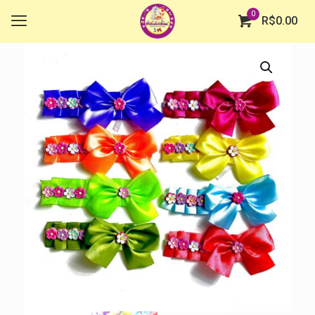
0
R$
0.00