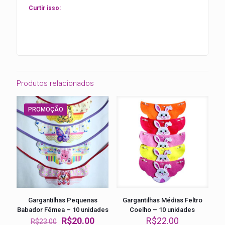
Curtir isso:
Produtos relacionados
PROMOÇÃO
Gargantilhas Pequenas
Gargantilhas Médias Feltro
Babador Fêmea – 10 unidades
Coelho – 10 unidades
O
O
R$
20.00
R$
22.00
R$
23.00