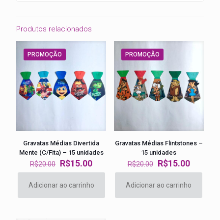
Produtos relacionados
PROMOÇÃO
PROMOÇÃO
Gravatas Médias Divertida
Gravatas Médias Flintstones –
Mente (C/Fita) – 15 unidades
15 unidades
O
O
O
O
R$
15.00
R$
15.00
R$
20.00
R$
20.00
preço
preço
preço
preço
original
atual
original
atual
Adicionar ao carrinho
Adicionar ao carrinho
era:
é:
era:
é:
R$20.00.
R$15.00.
R$20.00.
R$15.00