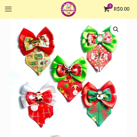
0
R$
0.00