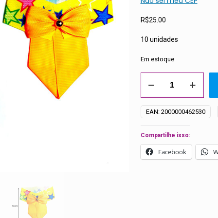
Não sei meu CEP
R$
25.00
10 unidades
Em estoque
Gravatas
Colarinho
Médias
EAN:
2000000462530
Carnaval
-
Compartilhe isso:
10
unidades
Facebook
W
quantidade