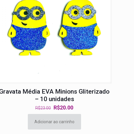
Gravata Média EVA Minions Gliterizado
– 10 unidades
O
O
R$
20.00
R$
23.00
preço
preço
original
atual
Adicionar ao carrinho
era:
é: