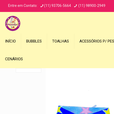
Entre em Contato:
(11) 93706-5664
(11) 98900-2949
INÍCIO
BUBBLES
TOALHAS
ACESSÓRIOS P/ PE
CENÁRIOS