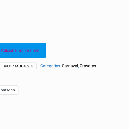
Adicionar ao carrinho
Categorias:
Carnaval
,
Gravatas
SKU:
PDABC46253
hatsApp