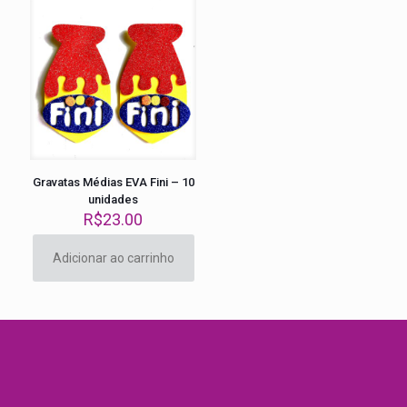
variantes.
As
opções
podem
ser
escolhidas
na
página
do
produto
Gravatas Médias EVA Fini – 10
unidades
R$
23.00
Adicionar ao carrinho