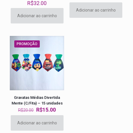
R$
32.00
Adicionar ao carrinho
Adicionar ao carrinho
PROMOÇÃO
Gravatas Médias Divertida
Mente (C/Fita) – 15 unidades
O
O
R$
15.00
R$
20.00
preço
preço
original
atual
Adicionar ao carrinho
era:
é:
R$20.00.
R$15.00.