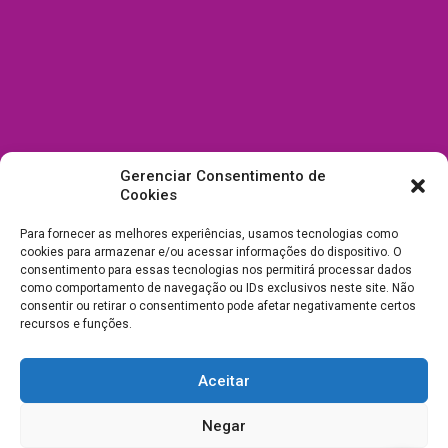
Gerenciar Consentimento de
Cookies
Para fornecer as melhores experiências, usamos tecnologias como
cookies para armazenar e/ou acessar informações do dispositivo. O
consentimento para essas tecnologias nos permitirá processar dados
como comportamento de navegação ou IDs exclusivos neste site. Não
consentir ou retirar o consentimento pode afetar negativamente certos
recursos e funções.
Aceitar
Todos Direitos Reservados a Drica Enfeites Pet Shop - CNPJ:
Negar
03.238.240/0001-39 -
Desenvolvimento e Suporte