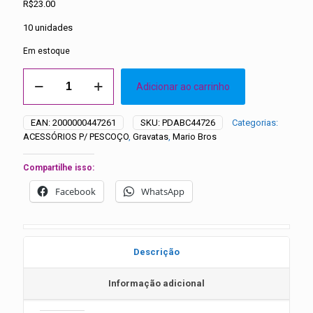
R$
23.00
10 unidades
Em estoque
Gravatas
Adicionar ao carrinho
Médias
Tecido
Aplique
EAN:
2000000447261
SKU:
PDABC44726
Categorias:
EVA
ACESSÓRIOS P/ PESCOÇO
,
Gravatas
,
Mario Bros
Personagens
(3)
-
Compartilhe isso:
10
Facebook
WhatsApp
unidades
quantidade
Descrição
Informação adicional