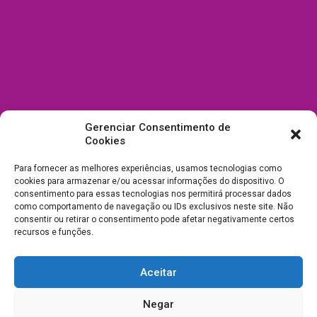
Gerenciar Consentimento de
Cookies
Para fornecer as melhores experiências, usamos tecnologias como
cookies para armazenar e/ou acessar informações do dispositivo. O
consentimento para essas tecnologias nos permitirá processar dados
como comportamento de navegação ou IDs exclusivos neste site. Não
consentir ou retirar o consentimento pode afetar negativamente certos
recursos e funções.
Aceitar
Todos Direitos Reservados a Drica Enfeites Pet Shop - CNPJ:
Negar
03.238.240/0001-39 -
Desenvolvimento e Suporte