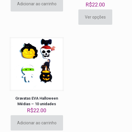
Adicionar ao carrinho
R$
22.00
Ver opções
Este
produto
tem
várias
variantes.
As
opções
podem
ser
escolhidas
na
página
do
produto
Gravatas EVA Halloween
Médias – 10 unidades
R$
22.00
Adicionar ao carrinho