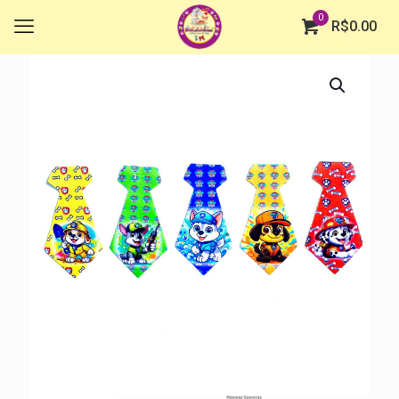
0
R$
0.00