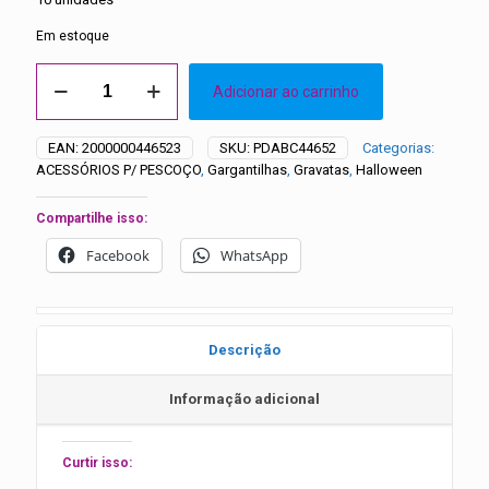
Em estoque
Kit
Adicionar ao carrinho
Gravata
e
Gargantilha
EAN:
2000000446523
SKU:
PDABC44652
Categorias:
Vampiro
ACESSÓRIOS P/ PESCOÇO
,
Gargantilhas
,
Gravatas
,
Halloween
–
10
unidades
Compartilhe isso:
quantidade
Facebook
WhatsApp
Descrição
Informação adicional
Curtir isso: