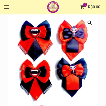
0
R$
0.00