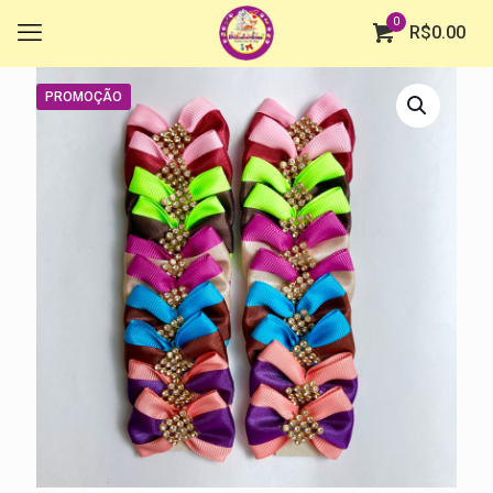
0
R$
0.00
PROMOÇÃO