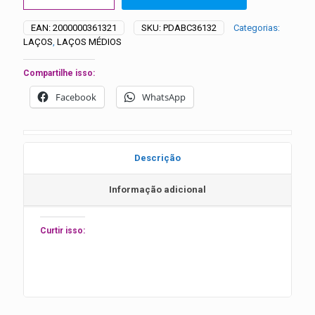
com
Aplique
EAN:
2000000361321
SKU:
PDABC36132
Categorias:
Strass
LAÇOS
,
LAÇOS MÉDIOS
-
20
unidades
Compartilhe isso:
quantidade
Facebook
WhatsApp
Descrição
Informação adicional
Curtir isso: