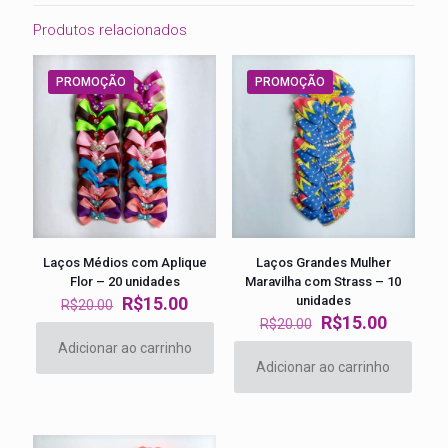
Produtos relacionados
PROMOÇÃO
PROMOÇÃO
Laços Médios com Aplique
Laços Grandes Mulher
Flor – 20 unidades
Maravilha com Strass – 10
O
O
R$
15.00
unidades
R$
20.00
preço
preço
O
O
R$
15.00
R$
20.00
original
atual
preço
preço
Adicionar ao carrinho
era:
é:
original
atual
Adicionar ao carrinho
R$20.00.
R$15.00.
era:
é:
R$20.00.
R$15.00