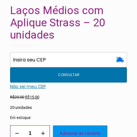
Laços Médios com
Aplique Strass – 20
unidades
CONSULTAR
Não sei meu CEP
O
O
R$
20.00
R$
15.00
preço
preço
20 unidades
original
atual
era:
é:
Em estoque
R$20.00.
R$15.00.
Laços
Adicionar ao carrinho
Médios