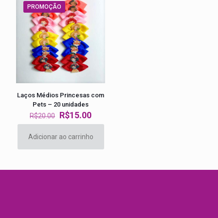
PROMOÇÃO
Laços Médios Princesas com
Pets – 20 unidades
O
O
R$
15.00
R$
20.00
preço
preço
original
atual
Adicionar ao carrinho
era:
é:
R$20.00.
R$15.00.