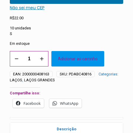
Não sei meu CEP
R$
22.00
10 unidades
S
Em estoque
Laços
Adicionar ao carrinho
Grandes
Sortidos
com
EAN:
2000000408163
SKU:
PDABC40816
Categorias:
Apliques
LAÇOS
,
LAÇOS GRANDES
Resina
-
10
Compartilhe isso:
unidades
Facebook
WhatsApp
quantidade
Descrição