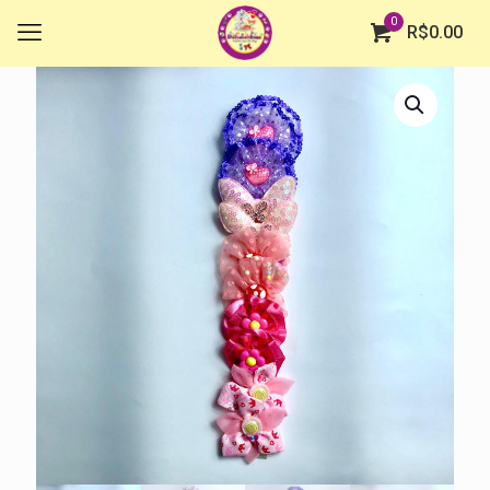
0
R$
0.00