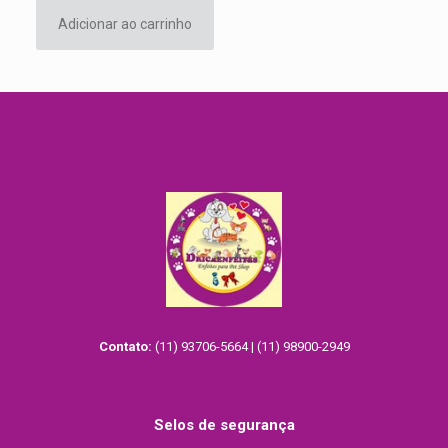
original
atual
Adicionar ao carrinho
era:
é:
R$20.00.
R$15.00.
Contato:
(11) 93706-5664 | (11) 98900-2949
Selos de segurança