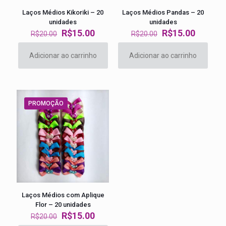
Laços Médios Kikoriki – 20
Laços Médios Pandas – 20
unidades
unidades
O
O
O
O
R$
15.00
R$
15.00
R$
20.00
R$
20.00
preço
preço
preço
preço
original
atual
original
atual
Adicionar ao carrinho
Adicionar ao carrinho
era:
é:
era:
é:
R$20.00.
R$15.00.
R$20.00.
R$15.00
PROMOÇÃO
Laços Médios com Aplique
Flor – 20 unidades
O
O
R$
15.00
R$
20.00
preço
preço