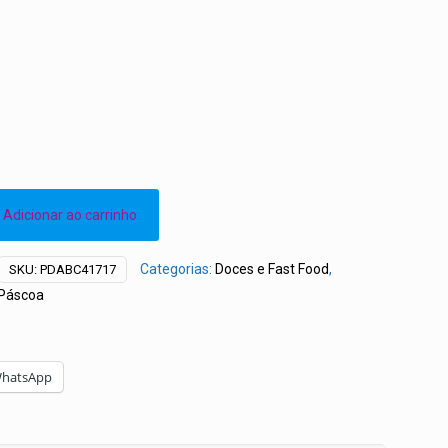
Adicionar ao carrinho
Categorias:
Doces e Fast Food
,
SKU:
PDABC41717
Páscoa
hatsApp