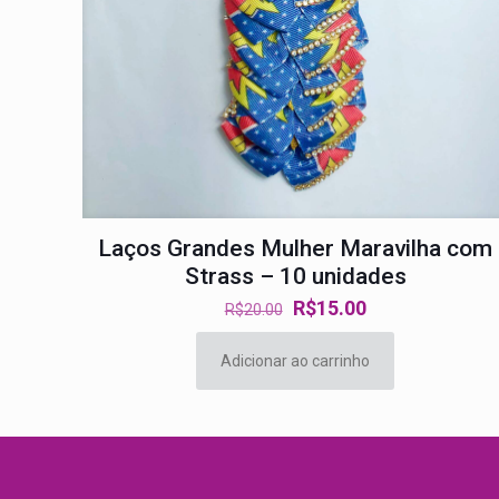
Laços Grandes Mulher Maravilha com
Strass – 10 unidades
O
O
R$
15.00
R$
20.00
preço
preço
original
atual
Adicionar ao carrinho
era:
é:
R$20.00.
R$15.00.