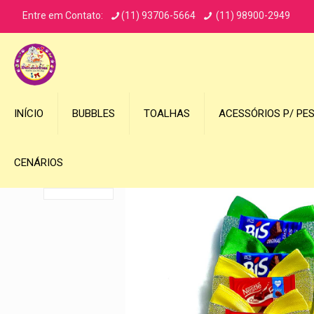
Entre em Contato:
(11) 93706-5664
(11) 98900-2949
INÍCIO
BUBBLES
TOALHAS
ACESSÓRIOS P/ PE
CENÁRIOS