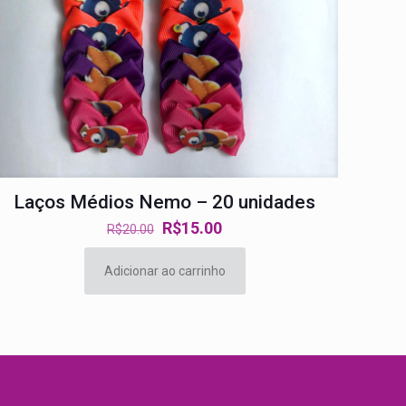
Laços Médios Nemo – 20 unidades
O
O
R$
15.00
R$
20.00
preço
preço
original
atual
Adicionar ao carrinho
era:
é:
R$20.00.
R$15.00.