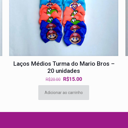
Laços Médios Turma do Mario Bros –
20 unidades
O
O
R$
15.00
R$
20.00
preço
preço
original
atual
Adicionar ao carrinho
era:
é:
R$20.00.
R$15.00.