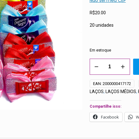
Não sei meu CEP
R$
20.00
20 unidades
Em estoque
Laços
Médios
Brilhantes
EAN:
2000000417172
Chocolate
LAÇOS
,
LAÇOS MÉDIOS
,
-
20
Compartilhe isso:
unidades
quantidade
Facebook
W