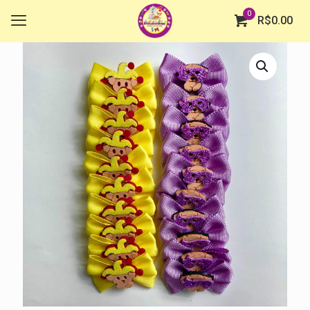
0
R$
0.00