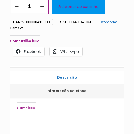
Laços
Adicionar ao carrinho
Médios
Carnaval
Amarelo
EAN:
2000000410500
SKU:
PDABC41050
Categoria:
e
Carnaval
Roxo
-
20
Compartilhe isso:
Unidades
Facebook
WhatsApp
quantidade
Descrição
Informação adicional
Curtir isso: