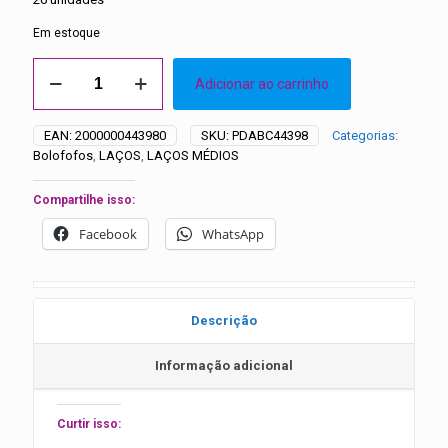
Em estoque
Laços
Adicionar ao carrinho
Médios
Cetim
Aplique
EAN:
2000000443980
SKU:
PDABC44398
Categorias:
Diversos
Bolofofos
,
LAÇOS
,
LAÇOS MÉDIOS
-
20
unidades
Compartilhe isso:
quantidade
Facebook
WhatsApp
Descrição
Informação adicional
Curtir isso: