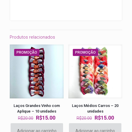
Produtos relacionados
PROMOÇÃO
PROMOÇÃO
Laços Grandes Vinho com
Laços Médios Carros – 20
Aplique – 10 unidades
unidades
O
O
O
O
R$
15.00
R$
15.00
R$
20.00
R$
20.00
preço
preço
preço
preço
original
atual
original
atual
Adicionar ao carrinho
Adicionar ao carrinho