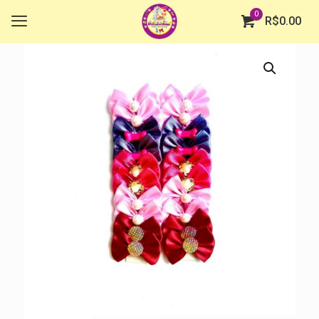
0
R$
0.00