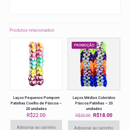
Produtos relacionados
PROMOÇÃO
Laços Pequenos Pompom
Laços Médios Coloridos
Patinhas Coelho de Páscoa –
Páscoa Patinhas – 20
20 unidades
unidades
O
O
R$
22.00
R$
18.00
R$
20.00
preço
preço
original
atual
Adicionar ao carrinho
Adicionar ao carrinho