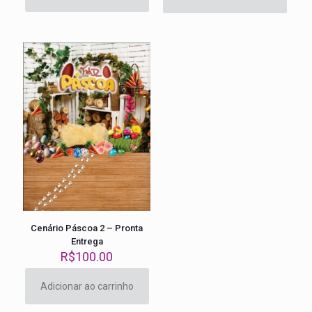
era:
é:
R$20.00.
R$18.00
Cenário Páscoa 2 – Pronta
Entrega
R$
100.00
Adicionar ao carrinho