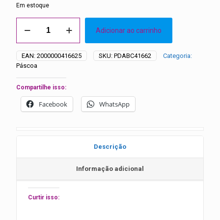
Em estoque
Laços
Adicionar ao carrinho
Médios
de
Organza
EAN:
2000000416625
SKU:
PDABC41662
Categoria:
com
Páscoa
Apliques
Ovos
de
Compartilhe isso:
Páscoa
Facebook
WhatsApp
-
20
unidades
quantidade
Descrição
Informação adicional
Curtir isso: