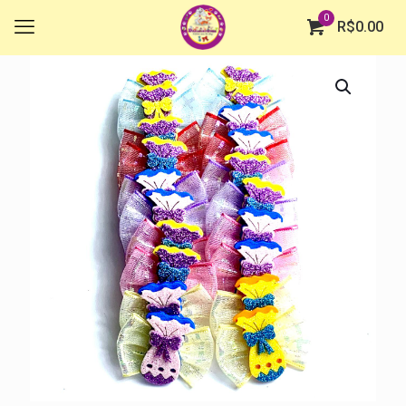
0
R$
0.00