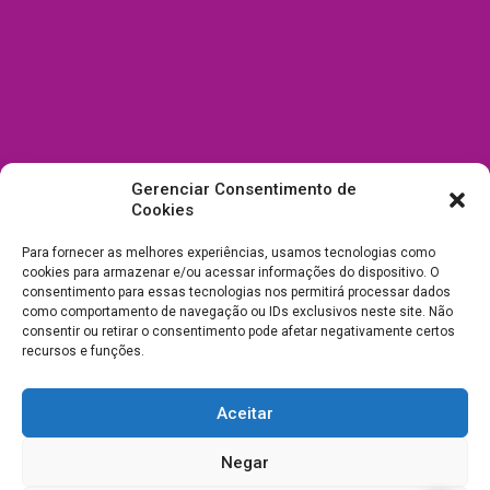
Gerenciar Consentimento de
Cookies
Para fornecer as melhores experiências, usamos tecnologias como
cookies para armazenar e/ou acessar informações do dispositivo. O
consentimento para essas tecnologias nos permitirá processar dados
como comportamento de navegação ou IDs exclusivos neste site. Não
consentir ou retirar o consentimento pode afetar negativamente certos
recursos e funções.
Aceitar
Todos Direitos Reservados a Drica Enfeites Pet Shop - CNPJ:
Negar
03.238.240/0001-39 -
Desenvolvimento e Suporte