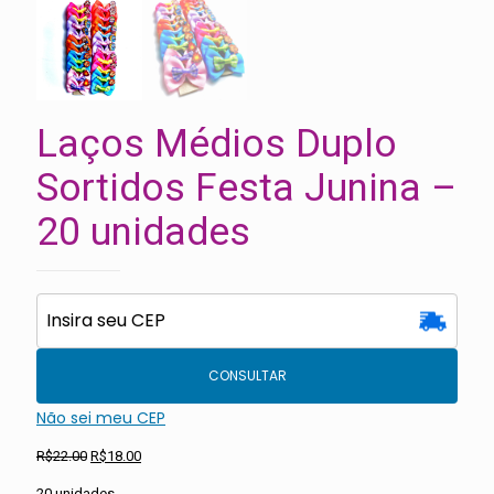
Laços Médios Duplo
Sortidos Festa Junina –
20 unidades
CONSULTAR
Não sei meu CEP
O
O
R$
22.00
R$
18.00
preço
preço
20 unidades