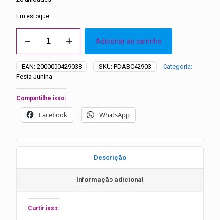
original
atual
era:
é:
Em estoque
R$22.00.
R$18.00.
Laços
Adicionar ao carrinho
Médios
Duplo
Sortidos
EAN:
2000000429038
SKU:
PDABC42903
Categoria:
Festa
Festa Junina
Junina
–
20
Compartilhe isso:
unidades
Facebook
WhatsApp
quantidade
Descrição
Informação adicional
Curtir isso: