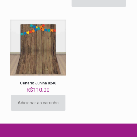
era:
é:
R$22.00.
R$18.00
Cenario Junina 0248
R$
110.00
Adicionar ao carrinho