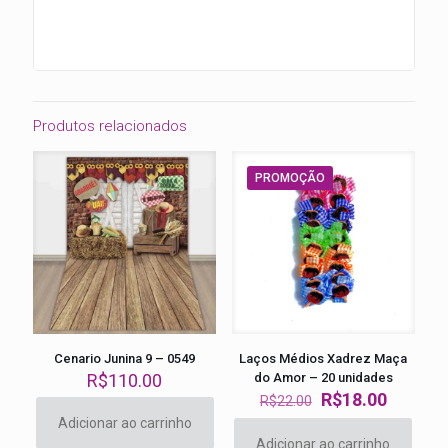
Produtos relacionados
PROMOÇÃO
Cenario Junina 9 – 0549
Laços Médios Xadrez Maça
R$
110.00
do Amor – 20 unidades
O
O
R$
18.00
R$
22.00
preço
preço
Adicionar ao carrinho
original
atual
Adicionar ao carrinho