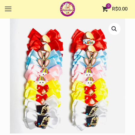
0
R$
0.00