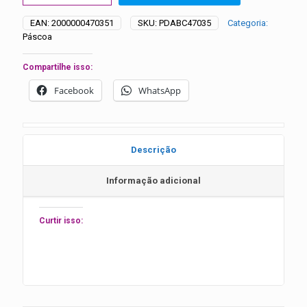
Páscoa
Sortidos
EAN:
2000000470351
SKU:
PDABC47035
Categoria:
-
Páscoa
20
unidades
quantidade
Compartilhe isso:
Facebook
WhatsApp
Descrição
Informação adicional
Curtir isso: