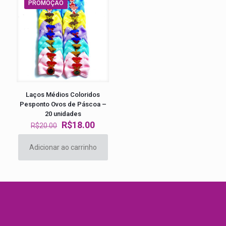
PROMOÇÃO
Laços Médios Coloridos
Pesponto Ovos de Páscoa –
20 unidades
O
O
R$
18.00
R$
20.00
preço
preço
original
atual
Adicionar ao carrinho
era:
é:
R$20.00.
R$18.00.