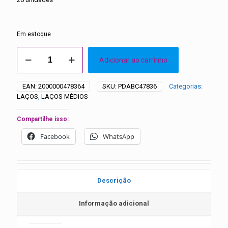
Em estoque
Laços
Adicionar ao carrinho
Médios
Quatro
Pontas
EAN:
2000000478364
SKU:
PDABC47836
Categorias:
Aplique
LAÇOS
,
LAÇOS MÉDIOS
Pérola
Oval
-
Compartilhe isso:
20
Facebook
WhatsApp
unidades
quantidade
Descrição
Informação adicional