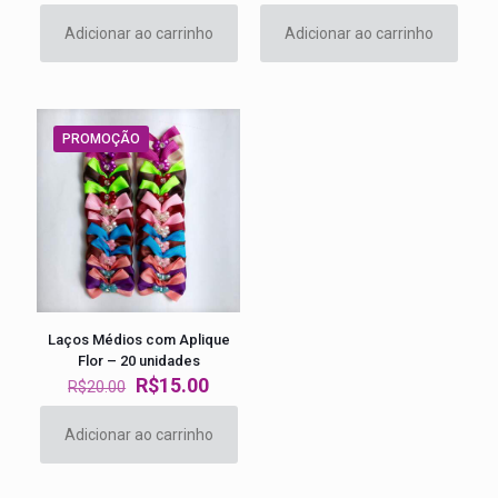
preço
preço
preço
preço
original
atual
original
atual
Adicionar ao carrinho
Adicionar ao carrinho
era:
é:
era:
é:
R$20.00.
R$15.00.
R$20.00.
R$15.00
PROMOÇÃO
Laços Médios com Aplique
Flor – 20 unidades
O
O
R$
15.00
R$
20.00
preço
preço
original
atual
Adicionar ao carrinho
era:
é:
R$20.00.
R$15.00.