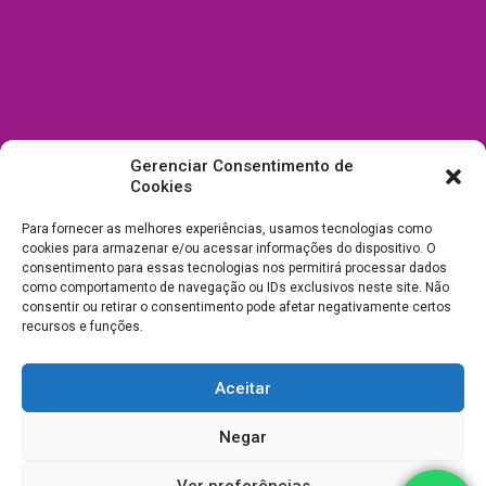
Gerenciar Consentimento de
Cookies
Para fornecer as melhores experiências, usamos tecnologias como
cookies para armazenar e/ou acessar informações do dispositivo. O
consentimento para essas tecnologias nos permitirá processar dados
como comportamento de navegação ou IDs exclusivos neste site. Não
consentir ou retirar o consentimento pode afetar negativamente certos
recursos e funções.
Aceitar
Todos Direitos Reservados a Drica Enfeites Pet Shop - CNPJ:
Negar
03.238.240/0001-39 -
Desenvolvimento e Suporte
Ver preferências