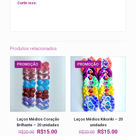
Curtir isso:
Produtos relacionados
PROMOÇÃO
PROMOÇÃO
Laços Médios Coração
Laços Médios Kikoriki – 20
Brilhante – 20 unidades
unidades
O
O
O
O
R$
15.00
R$
15.00
R$
20.00
R$
20.00