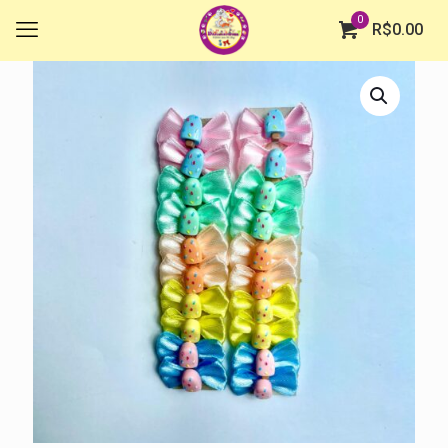
0
R$
0.00