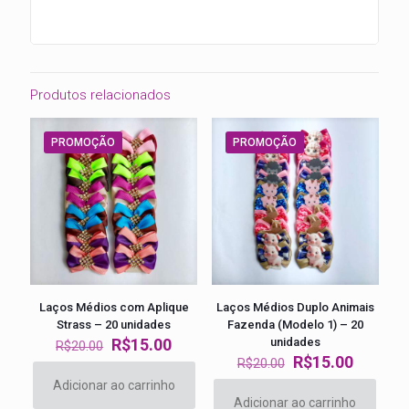
Produtos relacionados
PROMOÇÃO
PROMOÇÃO
Laços Médios com Aplique
Laços Médios Duplo Animais
Strass – 20 unidades
Fazenda (Modelo 1) – 20
O
O
R$
15.00
unidades
R$
20.00
preço
preço
O
O
R$
15.00
R$
20.00
original
atual
preço
preço
Adicionar ao carrinho
era:
é:
original
atual
Adicionar ao carrinho