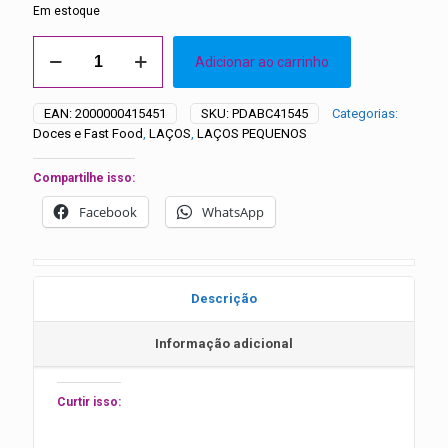
Em estoque
Laços
Adicionar ao carrinho
Pequenos
Coloridos
com
EAN:
2000000415451
SKU:
PDABC41545
Categorias:
Aplique
Doces e Fast Food
,
LAÇOS
,
LAÇOS PEQUENOS
Sorvete
de
Picolé
Compartilhe isso:
-
Facebook
WhatsApp
20
unidades
quantidade
Descrição
Informação adicional
Curtir isso: