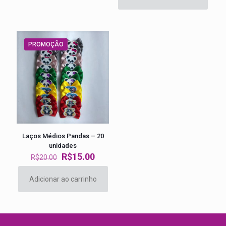
R$20.00.
R$15.00.
era:
é:
R$20.00.
R$15.00
PROMOÇÃO
Laços Médios Pandas – 20
unidades
O
O
R$
15.00
R$
20.00
preço
preço
original
atual
Adicionar ao carrinho
era:
é:
R$20.00.
R$15.00.