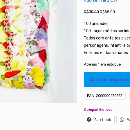
Não sei meu CEP
O
O
R$
70.00
R$
65.00
preço
preço
100 unidades
original
atual
100 Laços médios sortido
era:
é:
Todos com enfeites divers
R$70.00.
R$65.00
personagens, infantil e o
Enfeites e fitas variado
Apenas 1 em estoque
Adicionar ao carrinho
EAN:
2000000470252
Compartilhe isso:
Facebook
W