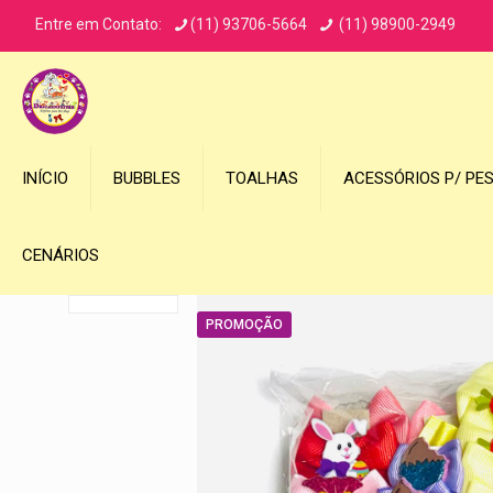
Entre em Contato:
(11) 93706-5664
(11) 98900-2949
INÍCIO
BUBBLES
TOALHAS
ACESSÓRIOS P/ PE
CENÁRIOS
PROMOÇÃO