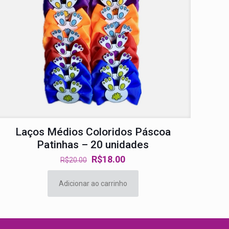
Laços Médios Coloridos Páscoa
Patinhas – 20 unidades
O
O
R$
18.00
R$
20.00
preço
preço
original
atual
Adicionar ao carrinho
era:
é:
R$20.00.
R$18.00.