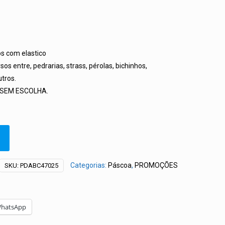
s com elastico
os entre, pedrarias, strass, pérolas, bichinhos,
.
utros.
s. SEM ESCOLHA.
Categorias:
Páscoa
,
PROMOÇÕES
SKU:
PDABC47025
hatsApp