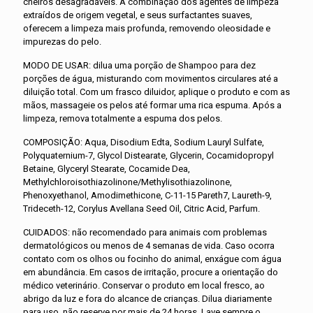
cheiros desagradáveis. A combinação dos agentes de limpeza
extraídos de origem vegetal, e seus surfactantes suaves,
oferecem a limpeza mais profunda, removendo oleosidade e
impurezas do pelo.
MODO DE USAR: dilua uma porção de Shampoo para dez
porções de água, misturando com movimentos circulares até a
diluição total. Com um frasco diluidor, aplique o produto e com as
mãos, massageie os pelos até formar uma rica espuma. Após a
limpeza, remova totalmente a espuma dos pelos.
COMPOSIÇÃO: Aqua, Disodium Edta, Sodium Lauryl Sulfate,
Polyquaternium-7, Glycol Distearate, Glycerin, Cocamidopropyl
Betaine, Glyceryl Stearate, Cocamide Dea,
Methylchloroisothiazolinone/Methylisothiazolinone,
Phenoxyethanol, Amodimethicone, C-11-15 Pareth7, Laureth-9,
Trideceth-12, Corylus Avellana Seed Oil, Citric Acid, Parfum.
CUIDADOS: não recomendado para animais com problemas
dermatológicos ou menos de 4 semanas de vida. Caso ocorra
contato com os olhos ou focinho do animal, enxágue com água
em abundância. Em casos de irritação, procure a orientação do
médico veterinário. Conservar o produto em local fresco, ao
abrigo da luz e fora do alcance de crianças. Dilua diariamente
para uso, não reserve por mais de 24 horas. Lave sempre o