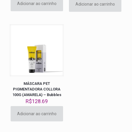
original
atual
Adicionar ao carrinho
Adicionar ao carrinho
era:
é:
R$126.39.
R$114.
MÁSCARA PET
PIGMENTADORA COLLORA
100G (AMARELA) – Bubbles
R$
128.69
Adicionar ao carrinho