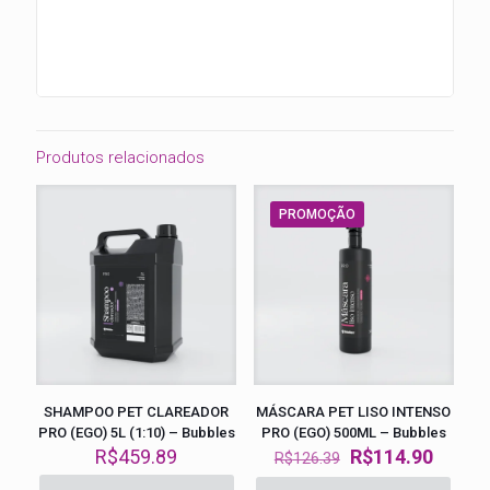
Produtos relacionados
PROMOÇÃO
SHAMPOO PET CLAREADOR
MÁSCARA PET LISO INTENSO
PRO (EGO) 5L (1:10) – Bubbles
PRO (EGO) 500ML – Bubbles
O
O
R$
459.89
R$
114.90
R$
126.39
preço
preço