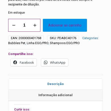
recipiente de diluição.
Em estoque
SHAMPOO
Adicionar ao carrinho
PET
NEUTRALIZADOR
DE
EAN:
2000000401768
SKU:
PDABC40176
Categorias:
ODORES
Bubbles Pet
,
Linha EGO/PRO
,
Shampoos EGO/PRO
PRÉ-
LAVAGEM
PRO
Compartilhe isso:
(EGO)
Facebook
WhatsApp
5L
(1:10)
-
Bubbles
quantidade
Descrição
Informação adicional
Curtir isso: