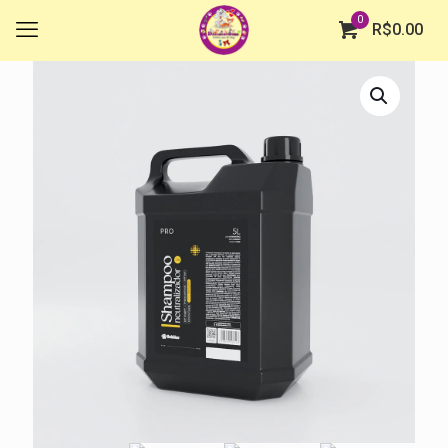
0
R$
0.00