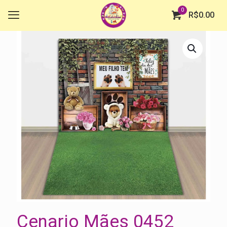
0
R$
0.00
Cenario Mães 0452