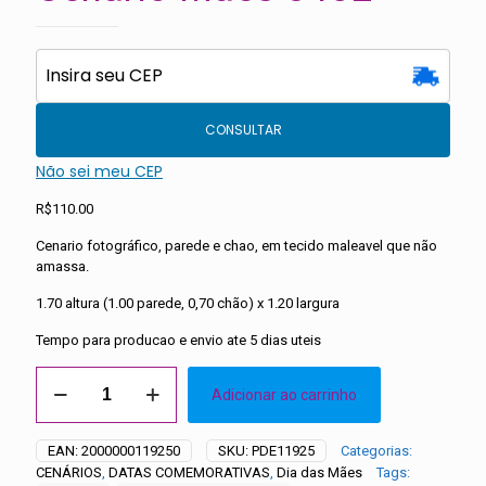
CONSULTAR
Não sei meu CEP
R$
110.00
Cenario fotográfico, parede e chao, em tecido maleavel que não
amassa.
1.70 altura (1.00 parede, 0,70 chão) x 1.20 largura
Tempo para producao e envio ate 5 dias uteis
Cenario
Adicionar ao carrinho
Mães
0452
quantidade
EAN:
2000000119250
SKU:
PDE11925
Categorias:
CENÁRIOS
,
DATAS COMEMORATIVAS
,
Dia das Mães
Tags: