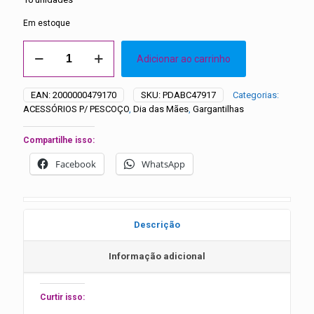
Em estoque
Gargantilhas
Adicionar ao carrinho
EVA
Dia
das
EAN:
2000000479170
SKU:
PDABC47917
Categorias:
Mães
ACESSÓRIOS P/ PESCOÇO
,
Dia das Mães
,
Gargantilhas
-
10
unidades
Compartilhe isso:
quantidade
Facebook
WhatsApp
Descrição
Informação adicional
Curtir isso: