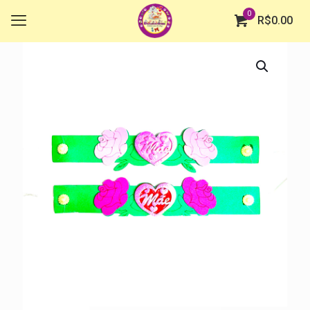
0
R$
0.00