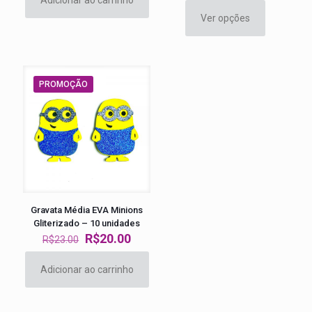
Ver opções
Este
produto
tem
várias
variantes.
PROMOÇÃO
As
opções
podem
ser
escolhidas
na
página
do
produto
Gravata Média EVA Minions
Gliterizado – 10 unidades
O
O
R$
20.00
R$
23.00
preço
preço
original
atual
Adicionar ao carrinho
era:
é:
R$23.00.
R$20.00.