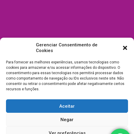
Gerenciar Consentimento de
Cookies
Para fornecer as melhores experiências, usamos tecnologias como
cookies para armazenar e/ou acessar informações do dispositivo. O
consentimento para essas tecnologias nos permitirá processar dados
como comportamento de navegação ou IDs exclusivos neste site. Não
consentir ou retirar o consentimento pode afetar negativamente certos
recursos e funções.
Aceitar
Todos Direitos Reservados a Drica Enfeites Pet Shop - CNPJ:
Negar
03.238.240/0001-39 -
Desenvolvimento e Suporte
Ver preferências