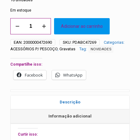
Em estoque
Gravata
Adicionar ao carrinho
Feltro
Aplique
Ursinho
EAN:
2000000472690
SKU:
PDABC47269
Categorias:
Pooh
ACESSÓRIOS P/ PESCOÇO
,
Gravatas
Tag:
NOVIDADES
-
10
unidades
Compartilhe isso:
quantidade
Facebook
WhatsApp
Descrição
Informação adicional
Curtir isso: