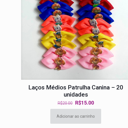
Laços Médios Patrulha Canina – 20
unidades
O
O
R$
15.00
R$
20.00
preço
preço
original
atual
Adicionar ao carrinho
era:
é: