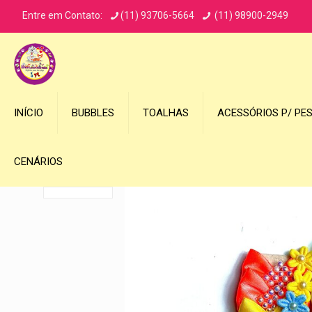
Entre em Contato:
(11) 93706-5664
(11) 98900-2949
INÍCIO
BUBBLES
TOALHAS
ACESSÓRIOS P/ PE
CENÁRIOS