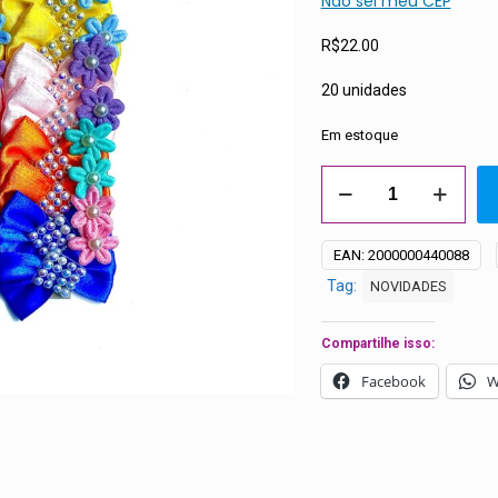
Não sei meu CEP
R$
22.00
20 unidades
Em estoque
Laços
Médios
Aplique
EAN:
2000000440088
Flor
Tag:
NOVIDADES
e
Pérolas
-
Compartilhe isso:
20
Facebook
W
unidades
quantidade