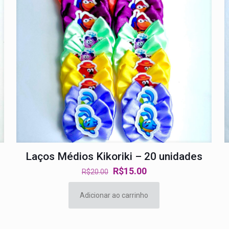
Laços Médios Kikoriki – 20 unidades
O
O
R$
15.00
R$
20.00
preço
preço
original
atual
Adicionar ao carrinho
era:
é:
R$20.00.
R$15.00.