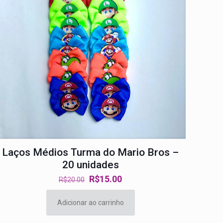
Laços Médios Turma do Mario Bros –
20 unidades
O
O
R$
15.00
R$
20.00
preço
preço
original
atual
Adicionar ao carrinho
era:
é: