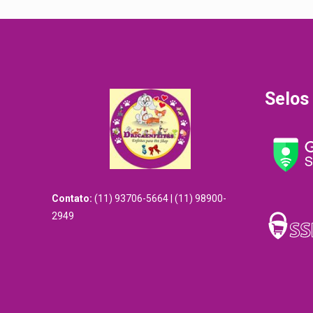
R$20.00.
R$15.00.
Selos
Contato:
(11) 93706-5664 | (11) 98900-
2949