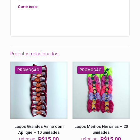
Curtir isso:
Produtos relacionados
PROMOÇÃO
PROMOÇÃO
Laços Grandes Vinho com
Laços Médios Heroínas – 20
Aplique – 10 unidades
unidades
O
O
O
O
R$
15.00
R$
15.00
R$
20.00
R$
20.00