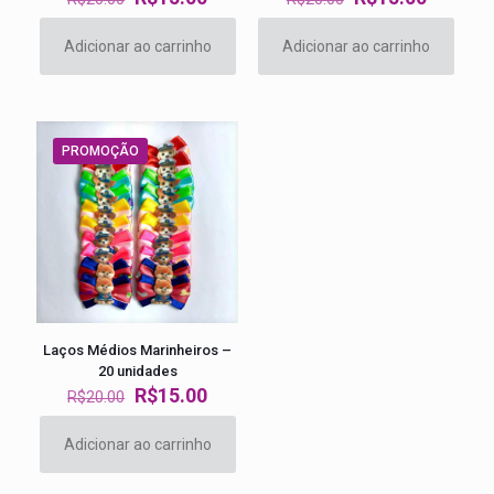
preço
preço
preço
preço
original
atual
original
atual
Adicionar ao carrinho
Adicionar ao carrinho
era:
é:
era:
é:
R$20.00.
R$15.00.
R$20.00.
R$15.00
PROMOÇÃO
Laços Médios Marinheiros –
20 unidades
O
O
R$
15.00
R$
20.00
preço
preço
original
atual
Adicionar ao carrinho
era:
é:
R$20.00.
R$15.00.